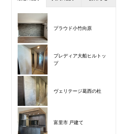
夏季休暇のお知らせ
プラウド小竹向原
プラウドシティ所沢
価格改定のお知らせ
プレディア大船ヒルトッ
パークホームズ大倉山ザ•
平日ナイト相談会開催🌙
プ
テラス
GW営業のご案内
ヴェリテージ葛西の杜
ウエリス八千代村上
富里市 戸建て
シーブレス