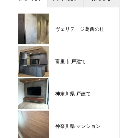
夏季休暇のお知らせ
ヴェリテージ葛西の杜
プラウドシティ所沢
価格改定のお知らせ
パークホームズ大倉山ザ•
平日ナイト相談会開催🌙
富里市 戸建て
テラス
GW営業のご案内
神奈川県 戸建て
ウエリス八千代村上
神奈川県 マンション
シーブレス