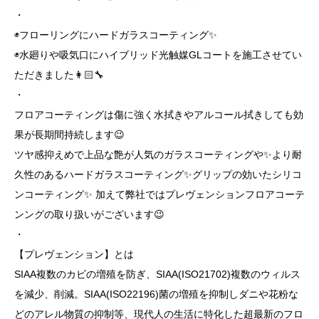
・
◉フローリングにハードガラスコーティング✨
◉水廻りや吸気口にハイブリッド光触媒GLコートを施工させてい
ただきました👩🏻‍🔧
・
フロアコーティングは傷に強く水拭きやアルコール拭きしても効
果が長期間持続します😉
ツヤ感抑えめで上品な艶が人気のガラスコーティングや✨より耐
久性のあるハードガラスコーティング✨グリップの効いたシリコ
ンコーティング✨ 加えて弊社ではプレヴェンションフロアコーテ
ンングの取り扱いがございます😉
・
【プレヴェンション】とは
SIAA複数のカビの増殖を防ぎ、SIAA(ISO21702)複数のウィルス
を減少、削減。SIAA(ISO22196)菌の増殖を抑制しダニや花粉な
どのアレル物質の抑制等、現代人の生活に特化した超最新のフロ