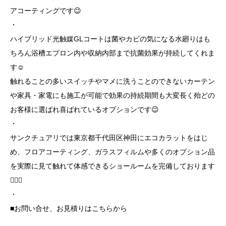
アコーティングです😉
・
ハイブリッド光触媒GLコートは菌やカビの気になる水廻りはも
ちろん浴槽エプロン内や収納内部まで抗菌効果が持続してくれま
す☺️
触れることの多いスイッチやマメに洗うことのできないカーテン
や家具・家電にも施工が可能で効果の持続期間も大変長く殆どの
お客様に選ばれ喜ばれているオプションです😉
・
サンクチュアリでは東京都千代田区神田にエコカラットをはじ
め、フロアコーティング、ガラスフィルムや多くのオプション品
を実際に見て触れて体感できるショールームを完備しております
💁‍♀️✨
・
■お問い合せ、お見積りはこちらから