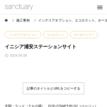
施工事例
インテリアオプション
エコカラット
オー
インテリアオプション
エコカラット
オーダーミラー
イニシア浦安ステーションサイト
2024.06.08
記事のタイトルとURLをコピーする
玄関：ランド〈土もの調〉 ECP-275NET/PLD2（ベージュ）