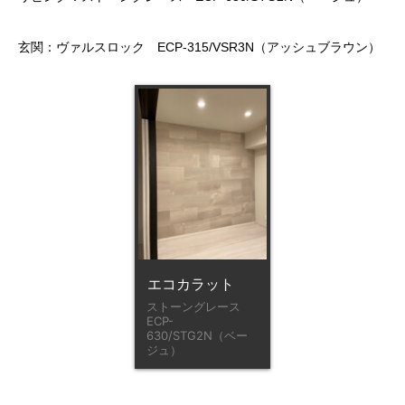
玄関：ヴァルスロック ECP-315/VSR3N（アッシュブラウン）
エコカラット
ストーングレース
ECP-
630/STG2N（ベー
ジュ）