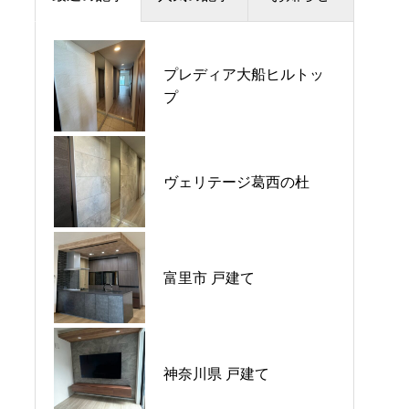
夏季休暇のお知らせ
プレディア大船ヒルトッ
プラウドシティ所沢
プ
価格改定のお知らせ
パークホームズ大倉山ザ•
平日ナイト相談会開催🌙
ヴェリテージ葛西の杜
テラス
GW営業のご案内
富里市 戸建て
ウエリス八千代村上
神奈川県 戸建て
シーブレス