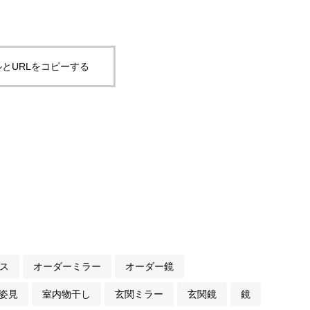
とURLをコピーする
ス
オーダーミラー
オーダー鏡
姿見
室内物干し
玄関ミラー
玄関鏡
鏡