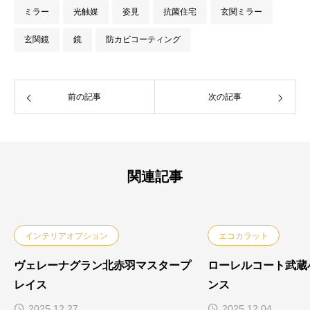
ミラー
光触媒
姿見
抗菌住宅
玄関ミラー
玄関鏡
鏡
防カビコーティング
前の記事
次の記事
関連記事
インテリアオプション
エコカラット
ヴェレーナグラン北赤羽マスタープ
ローレルコート武蔵
レイス
ンス
2025.12.27
2025.12.04