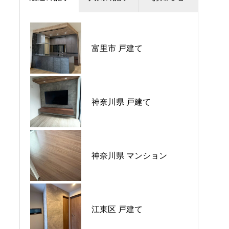
夏季休暇のお知らせ
富里市 戸建て
プラウドシティ所沢
価格改定のお知らせ
パークホームズ大倉山ザ•
平日ナイト相談会開催🌙
神奈川県 戸建て
テラス
GW営業のご案内
神奈川県 マンション
ウエリス八千代村上
江東区 戸建て
シーブレス