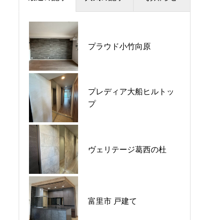
夏季休暇のお知らせ
プラウド小竹向原
プラウドシティ所沢
価格改定のお知らせ
プレディア大船ヒルトッ
パークホームズ大倉山ザ•
平日ナイト相談会開催🌙
プ
テラス
GW営業のご案内
ヴェリテージ葛西の杜
ウエリス八千代村上
富里市 戸建て
シーブレス