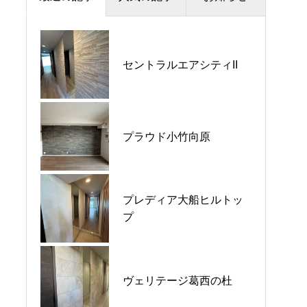
夏季休暇のお知らせ
セントラルエアシティII
プラウドシティ所沢
価格改定のお知らせ
パークホームズ大倉山ザ•
平日ナイト相談会開催🌙
プラウド小竹向原
テラス
GW営業のご案内
プレディア大船ヒルトッ
ウエリス八千代村上
プ
ヴェリテージ葛西の杜
シーブレス