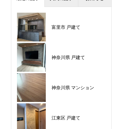
夏季休暇のお知らせ
富里市 戸建て
プラウドシティ所沢
価格改定のお知らせ
パークホームズ大倉山ザ•
平日ナイト相談会開催🌙
神奈川県 戸建て
テラス
GW営業のご案内
神奈川県 マンション
ウエリス八千代村上
江東区 戸建て
シーブレス