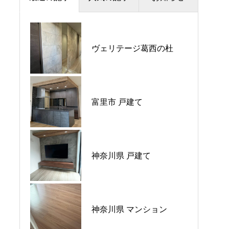
夏季休暇のお知らせ
ヴェリテージ葛西の杜
プラウドシティ所沢
価格改定のお知らせ
パークホームズ大倉山ザ•
平日ナイト相談会開催🌙
富里市 戸建て
テラス
GW営業のご案内
神奈川県 戸建て
ウエリス八千代村上
神奈川県 マンション
シーブレス