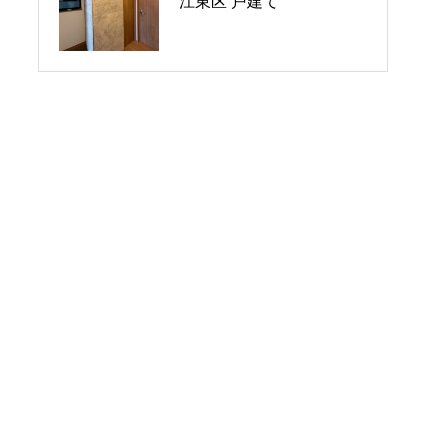
江東区 戸建て
シーブレス