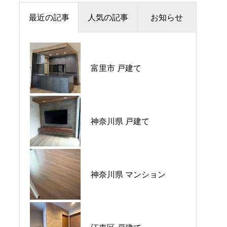
最近の記事
人気の記事
お知らせ
夏季休暇のお知らせ
富里市 戸建て
プラウドシティ所沢
価格改定のお知らせ
パークホームズ大倉山ザ•
平日ナイト相談会開催🌙
神奈川県 戸建て
テラス
GW営業のご案内
神奈川県 マンション
ウエリス八千代村上