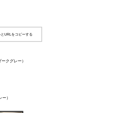
とURLをコピーする
（ダークグレー）
グレー）