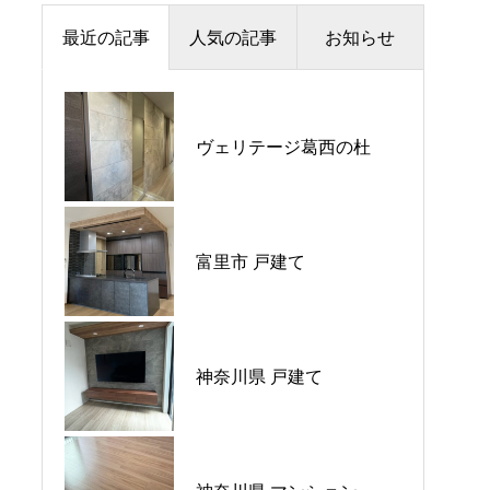
最近の記事
人気の記事
お知らせ
夏季休暇のお知らせ
ヴェリテージ葛西の杜
プラウドシティ所沢
価格改定のお知らせ
パークホームズ大倉山ザ•
平日ナイト相談会開催🌙
富里市 戸建て
テラス
GW営業のご案内
神奈川県 戸建て
ウエリス八千代村上