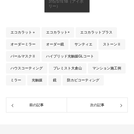
315/STE1B（アイボ
リー）
エコカラット＋
エコカラット+
エコカラットプラス
オーダーミラー
オーダー鏡
サンティエ
ストーンⅡ
パールマスクⅡ
ハイブリッド光触媒GLコート
ハウスコーティング
プレミスト大倉山
マンション施工例
ミラー
光触媒
鏡
防カビコーティング
前の記事
次の記事